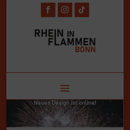
© RiF Bonn GmbH. 2024
Neues Design ist online!
Okt. 2, 2024