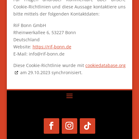
Cookie-Richtlinien und diese Aussage kontaktiere uns
bitte mittels der folgenden Kontaktdaten:
RiF Bonn GmbH
Rheinwerkallee 6, 53227 Bonn
Deutschland
Website:
https://rif-bonn.de
E-Mail:
info@
rif-bonn.de
Diese Cookie-Richtlinie wurde mit
cookiedatabase.org
am 29.10.2023 synchronisiert.