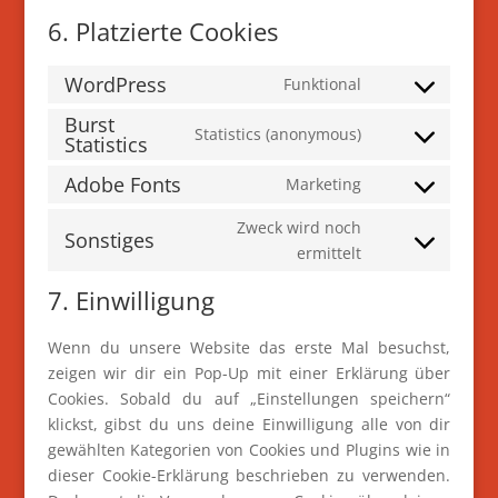
6. Platzierte Cookies
WordPress
Funktional
Consent
Burst
to
Statistics (anonymous)
Statistics
Consent
service
to
wordpress
Adobe Fonts
Marketing
Consent
service
to
burst-
Zweck wird noch
Sonstiges
service
statistics
Consent
ermittelt
adobe-
to
7. Einwilligung
fonts
service
sonstiges
Wenn du unsere Website das erste Mal besuchst,
zeigen wir dir ein Pop-Up mit einer Erklärung über
Cookies. Sobald du auf „Einstellungen speichern“
klickst, gibst du uns deine Einwilligung alle von dir
gewählten Kategorien von Cookies und Plugins wie in
dieser Cookie-Erklärung beschrieben zu verwenden.