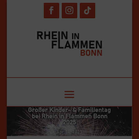
© RiF Bonn GmbH. 2024
Großer Kinder- & Familientag
bei Rhein in Flammen Bonn
2025
Apr. 14, 2025