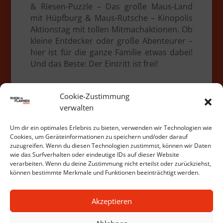
& Riesen-Puzzle – Das große Maus-Land
mit Hüpfburg & Maus-Rutsche – Kinopolis
Aktionstag mit tollen Mitmachaktionen. Ob
kleine Entdecker oder große Abenteurer –
hier ist für die ganze Familie etwas dabei!
Und das Beste: Der Eintritt ist frei!
Cookie-Zustimmung
Alle News
verwalten
Um dir ein optimales Erlebnis zu bieten, verwenden wir Technologien wie
Cookies, um Geräteinformationen zu speichern und/oder darauf
zuzugreifen. Wenn du diesen Technologien zustimmst, können wir Daten
wie das Surfverhalten oder eindeutige IDs auf dieser Website
verarbeiten. Wenn du deine Zustimmung nicht erteilst oder zurückziehst,
können bestimmte Merkmale und Funktionen beeinträchtigt werden.
Akzeptieren